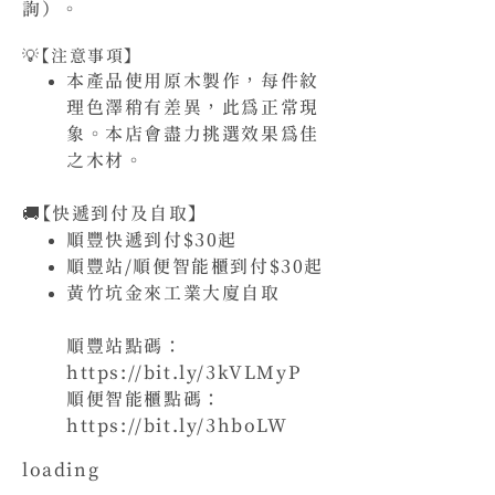
詢）。
💡【注意事項】
本產品使用原木製作，每件紋
理色澤稍有差異，此為正常現
象。本店會盡力挑選效果為佳
之木材。
🚚【快遞到付及自取】
順豐快遞到付$30起
順豐站/順便智能櫃到付$30起
黃竹坑金來工業大廈自取
順豐站點碼：
https://bit.ly/3kVLMyP
順便智能櫃點碼：
https://bit.ly/3hboLW
loading