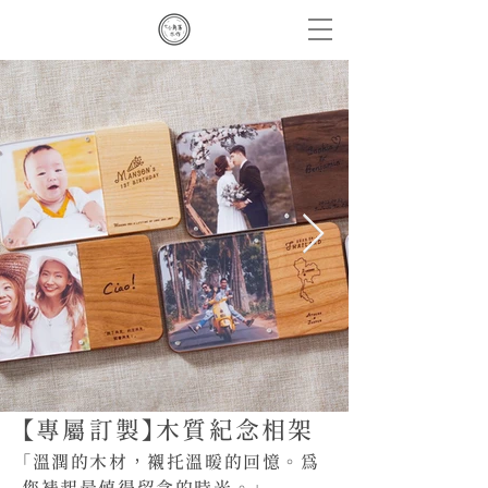
【專屬訂製】木質紀念相架
「
溫潤的木材，襯托溫暖的回憶。為