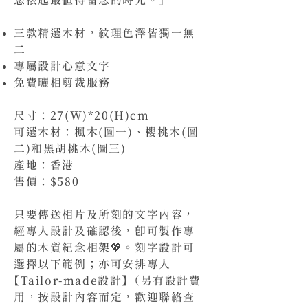
您裱起
最值得留念的時光
。
」
三款精選木材，紋理色澤皆獨一無
二
專屬設計心意文字
免費曬相剪裁服務
尺寸：27(W)*20(H)cm
可選木材：楓木
(圖
一
)
、櫻桃木
(圖
二)
和黑胡桃木
(圖三
)
產地：香港
售價：$580
只要傳送相片及所刻的文字內容，
經專人設計及確認後，即可製作專
屬的木質紀念相架💖。
刻
字設計可
選擇以下範例；亦可安排專人
【Tailor-made設計】（另有設計費
用，按設計內容而定，歡迎聯絡查