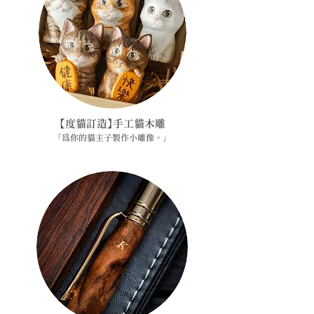
【度貓訂造】手工貓木雕
「為你的貓主子製作小雕像。」