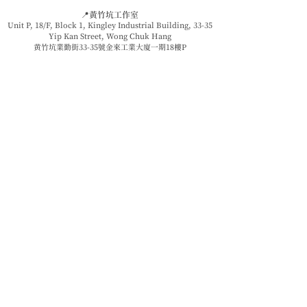
📍黃竹坑工作室
Unit P, 18/F, Block 1, Kingley Industrial Building, 33-35
Yip Kan Street, Wong Chuk Hang
黄竹坑業勤街33-35號金來工業大廈一期18樓P
littlecornerstudiohk@gmail.com